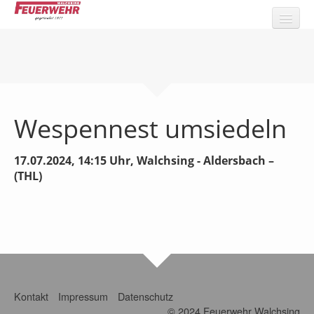
Über uns
Wissenwertes
Wespennest umsiedeln
Die Feuerwehr
Einsätze
17.07.2024, 14:15
Uhr,
Walchsing - Aldersbach
–
(THL)
Veranstaltungen
Formulare
Bilder
Kontakt
Impressum
Datenschutz
© 2024 Feuerwehr Walchsing