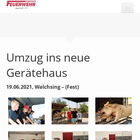
Über uns
Wissenwertes
Umzug ins neue
Die Feuerwehr
Einsätze
Gerätehaus
Veranstaltungen
19.06.2021,
Walchsing
– (Fest)
Formulare
Bilder